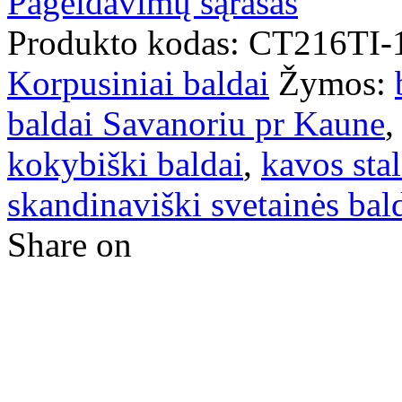
Pageidavimų sąrašas
Produkto kodas:
CT216TI-
Korpusiniai baldai
Žymos:
baldai Savanoriu pr Kaune
kokybiški baldai
,
kavos sta
skandinaviški svetainės bal
Share on