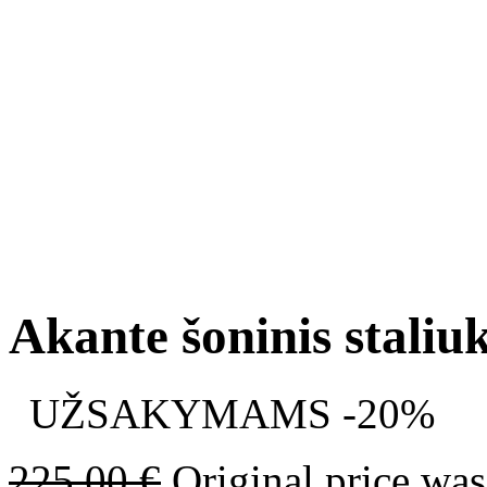
Akante šoninis stali
UŽSAKYMAMS -20%
225.00
€
Original price was