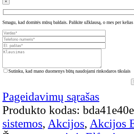
×
Smagu, kad domitės mūsų baldais. Palikite užklausą, o mes per kelias
Sutinku, kad mano duomenys būtų naudojami rinkodaros tikslais
Pageidavimų sąrašas
Produkto kodas:
bda41e40e
sistemos
,
Akcijos
,
Akcijos E