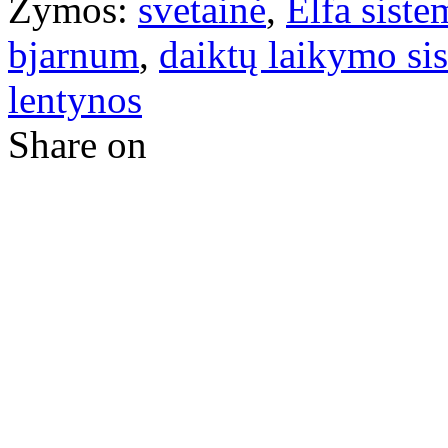
Žymos:
svetainė
,
Elfa siste
bjarnum
,
daiktų laikymo si
lentynos
Share on