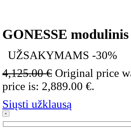
GONESSE modulinis l
UŽSAKYMAMS -30%
4,125.00
€
Original price w
price is: 2,889.00 €.
Siųsti užklausą
×