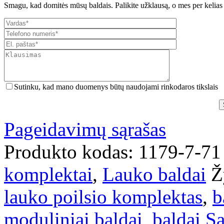
Smagu, kad domitės mūsų baldais. Palikite užklausą, o mes per kelias
Sutinku, kad mano duomenys būtų naudojami rinkodaros tikslais
Pageidavimų sąrašas
Produkto kodas:
1179-7-71
komplektai
,
Lauko baldai
Ž
lauko poilsio komplektas
,
b
moduliniai baldai
,
baldai S