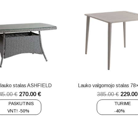
 lauko stalas ASHFIELD
Lauko valgomojo stalas 7
45.00
€
270.00
€
385.00
€
229.0
PASKUTINIS
TURIME
VNT! -50%
-40%