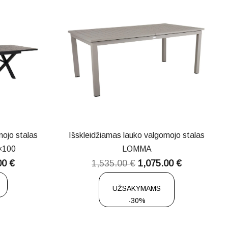
mojo stalas
Išskleidžiamas lauko valgomojo stalas
×100
LOMMA
00
€
1,535.00
€
1,075.00
€
UŽSAKYMAMS
-30%