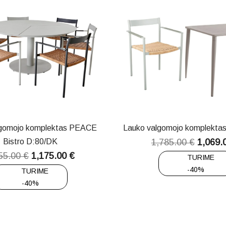
lgomojo komplektas PEACE
Lauko valgomojo komplekt
Bistro D:80/DK
1,785.00
€
1,069.
55.00
€
1,175.00
€
TURIME
-40%
TURIME
-40%