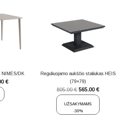
as NIMES/DK
Reguliuojamo aukščio staliukas HEIS
00
€
(79×79)
805.00
€
565.00
€
UŽSAKYMAMS
-30%