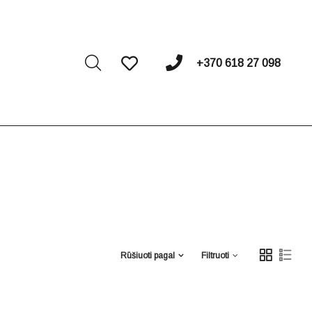
I
+370 618 27 098
Rūšiuoti pagal
Filtruoti