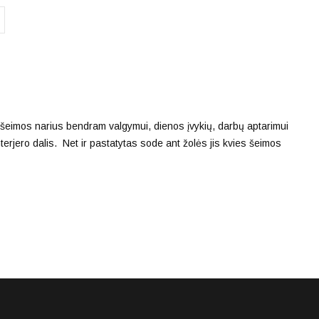
 šeimos narius bendram valgymui, dienos įvykių, darbų aptarimui
nterjero dalis. Net ir pastatytas sode ant žolės jis kvies šeimos
 lauko stalus Baltijos šalių rinkoms galite pamatyti apsilankę
oje Veiverių g. 150 Kaune. Neradus ekspozicijose Jus
nomiški, lengvai prižiūrimi, atsparūs vidurio Europos gamtos
e.
ienas, lietas ketus, pirminės žaliavos sintetinė vytelė, natūrali
 stalai yra surenkamų konstrukcijų, tad pagal aiškiai pateiktas