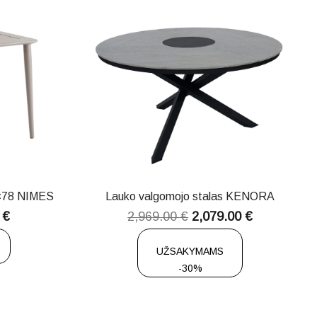
8×78 NIMES
Lauko valgomojo stalas KENORA
0
€
2,969.00
€
2,079.00
€
UŽSAKYMAMS
-30%