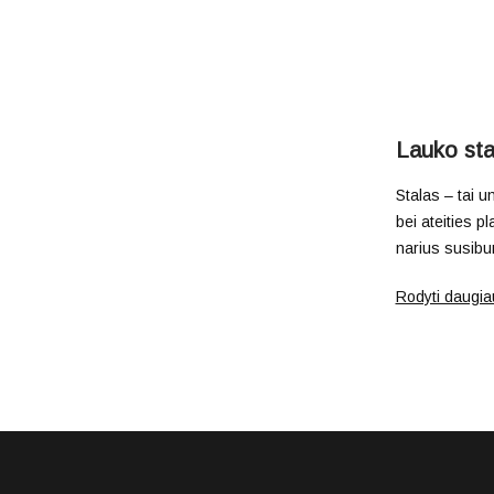
Lauko sta
Stalas – tai 
bei ateities p
narius susibur
BJARNUM balda
Rodyti daugia
ekspozicijoje
dominančios st
kaprizams, tad
Lauko sta
Lauko stalai p
tiko mediena, 