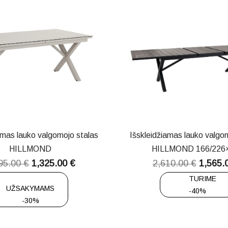
amas lauko valgomojo stalas
Išskleidžiamas lauko valgo
HILLMOND
HILLMOND 166/226
95.00
€
1,325.00
€
2,610.00
€
1,565.
TURIME
UŽSAKYMAMS
-40%
-30%