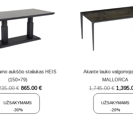
amo aukščio staliukas HEIS
Akante lauko valgomojo
(150×79)
MALLORCA
235.00
€
865.00
€
1,745.00
€
1,395.
UŽSAKYMAMS
UŽSAKYMAMS
-30%
-20%