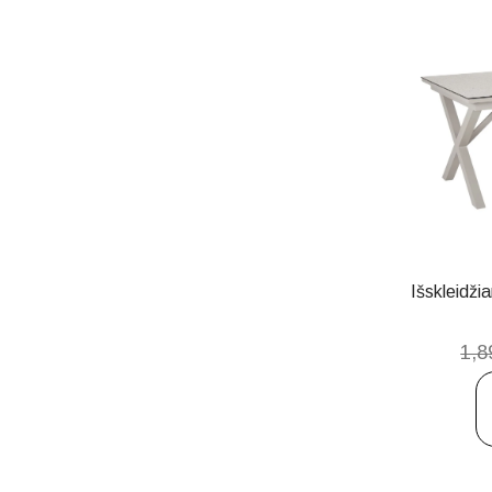
Išskleidži
1,8