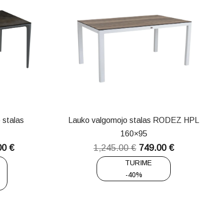
 stalas
Lauko valgomojo stalas RODEZ HPL
160×95
00
€
1,245.00
€
749.00
€
TURIME
-40%