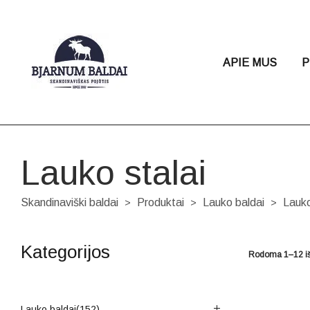
APIE MUS
P
Lauko stalai
Skandinaviški baldai
Produktai
Lauko baldai
Lauko
>
>
>
Kategorijos
Rodoma 1–12 iš
Lauko baldai
(152)