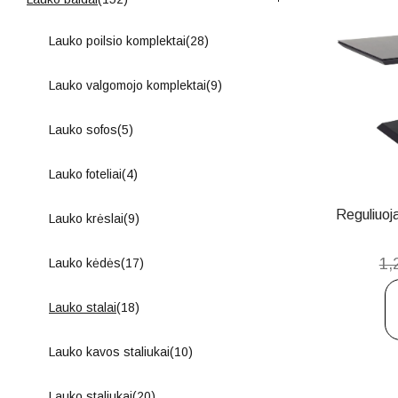
Lauko poilsio komplektai
(28)
Lauko valgomojo komplektai
(9)
Lauko sofos
(5)
Lauko foteliai
(4)
Reguliuoj
Lauko krėslai
(9)
1,
Lauko kėdės
(17)
Lauko stalai
(18)
Lauko kavos staliukai
(10)
Lauko staliukai
(20)