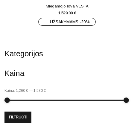
Miegamojo lova VESTA
1,529.00
€
UŽSAKYMAMS -20%
Kategorijos
Kaina
Kaina:
1,260 €
—
1,530 €
FILTRUOTI