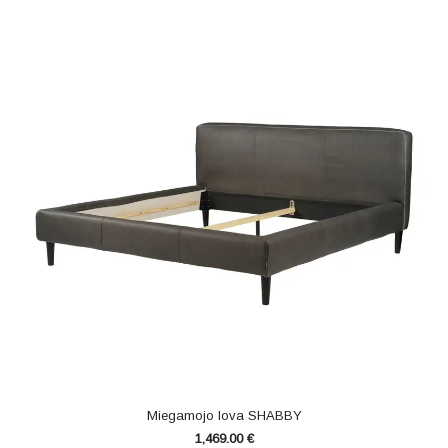
Miegamojo lova SHABBY
1,469.00
€