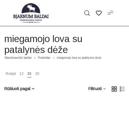
miegamojo lova su
patalynės dėže
Skandinaviški baldai
Produktai
miegamojo lova su patalynės dėže
>
>
Rodyti
12
15
30
Rūšiuoti pagal
Filtruoti