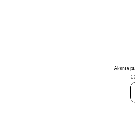
Akante p
2