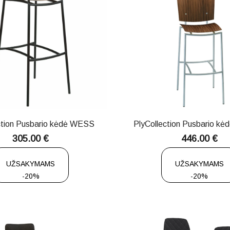
ction Pusbario kėdė WESS
PlyCollection Pusbario k
305.00
€
446.00
€
UŽSAKYMAMS
UŽSAKYMAMS
-20%
-20%