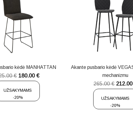
usbario kėdė MANHATTAN
Akante pusbario kėdė VEGAS
25.00
€
180.00
€
mechanizmu
265.00
€
212.0
UŽSAKYMAMS
-20%
UŽSAKYMAMS
-20%