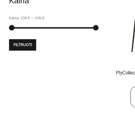
Kaina
Kaina:
100 €
—
500 €
FILTRUOTI
PlyColle