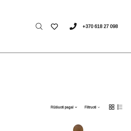
I
+370 618 27 098
Rūšiuoti pagal
Filtruoti