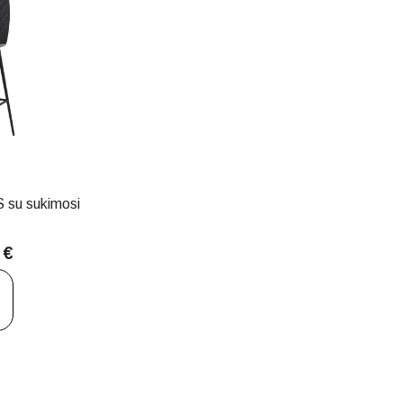
 su sukimosi
0
€