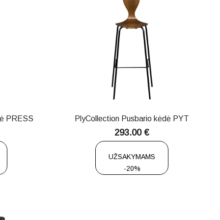
ėdė PRESS
PlyCollection Pusbario kėdė PYT
293.00
€
UŽSAKYMAMS
-20%