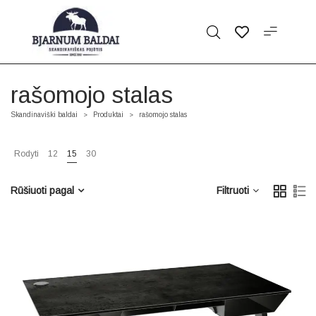
rašomojo stalas
Skandinaviški baldai
Produktai
rašomojo stalas
>
>
Rodyti
12
15
30
Rūšiuoti pagal
Filtruoti