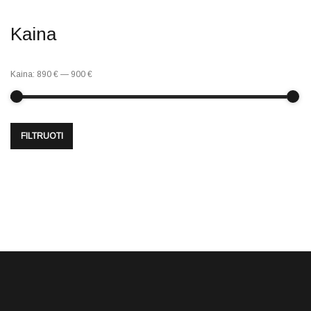
Kaina
Kaina:
890 €
—
900 €
FILTRUOTI