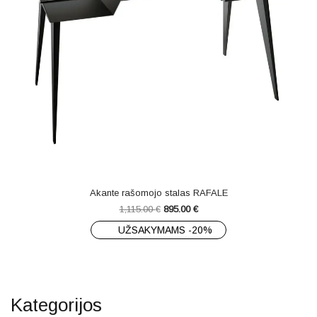
Akante rašomojo stalas RAFALE
1,115.00
€
895.00
€
UŽSAKYMAMS -20%
Kategorijos