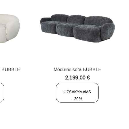
as BUBBLE
Modulinė sofa BUBBLE
2,199.00
€
UŽSAKYMAMS
-20%