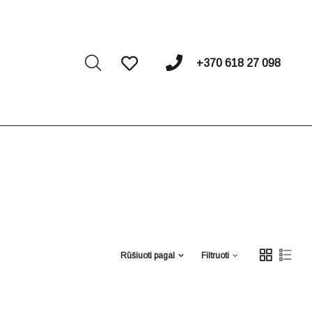
I
+370 618 27 098
Rūšiuoti pagal
Filtruoti