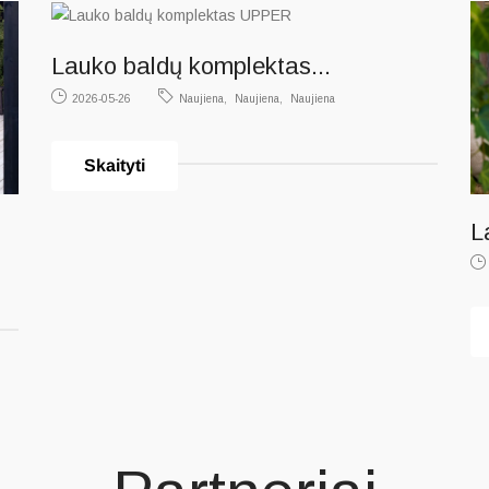
Lauko baldų komplektas...
2026-05-26
Naujiena
Naujiena
Naujiena
Skaityti
L