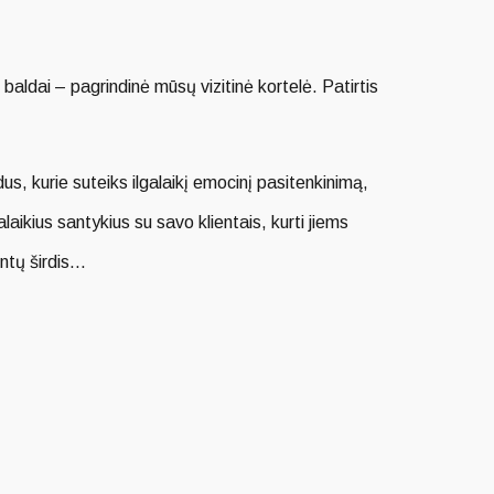
UŽSAKYMUI
-20%
baldai – pagrindinė mūsų vizitinė kortelė. Patirtis
s, kurie suteiks ilgalaikį emocinį pasitenkinimą,
laikius santykius su savo klientais, kurti jiems
ntų širdis.
..
losofiją bei pojūčius. Skandinaviško dizaino esmė
ko stiliaus baldai yra populiarūs visame pasaulyje.
ancija, glotnios linijos, nėra aštrių kampų,
ei
Lentynų sistema svetainei
pristatomi baldai, tad šia informacija atvirai