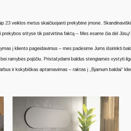
UŽSAKYMUI
UŽSAKYMUI
-20%
-20%
ip 23 veiklos metus skaičiuojanti prekybinė įmonė. Skandinaviški 
 prekybos srityse tik patvirtina faktą – Mes esame čia dėl Jūsų!
symas į kliento pageidavimus – mes padėsime Jums išsirinkti baldu
ės bei ramybės pojūčiu. Pristatydami baldus stengiamės vystyti ilga
garbus ir kokybiškas aptarnavimas – raktas į „Bjarnum baldai“ klie
opaguoti skandinavišką baldų dizaino stilių, aplinką, gyvenimo fi
, paprastumas ir minimalizmas. Būtent dėl šių savybių skandinaviš
ė gamtai atsispindi dizaino sprendimuose, kuriuose dominuoja eleg
estetika.
A drabužinės pavyzdys_1
Lentynų sistema virtuv
742.00
€
595.00
€
me. Svarbu, iš kokių žaliavų ir kokiomis sąlygomis gaminami mūsų 