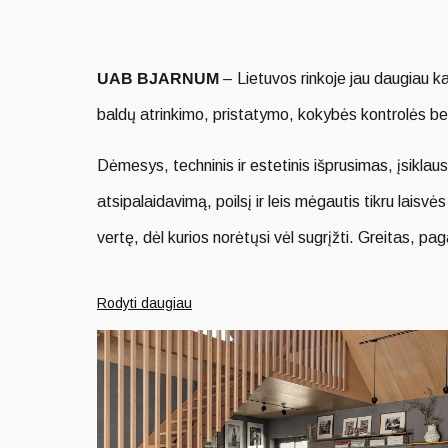
UŽSAKYMUI
-20%
UAB BJARNUM
– Lietuvos rinkoje jau daugiau ka
baldų atrinkimo, pristatymo, kokybės kontrolės bei
Dėmesys, techninis ir estetinis išprusimas, įsiklau
atsipalaidavimą, poilsį ir leis mėgautis tikru laisv
vertę, dėl kurios norėtųsi vėl sugrįžti. Greitas, pa
Mūsų misija
– gerinti klientų gyvenimo kokybę, pr
Rodyti daugiau
sutelpa į trijų žodžių formuluotę – funkcionalumas
Ne išimtis ir Lietuva. Skandinavų dėmesys bei meil
vyrauja švelnios, neutralios, žemiškos spalvos bei 
Drabužinės sistemos
ELF
Mums yra svarbi aplinka, kurioje gyvename ir dirba