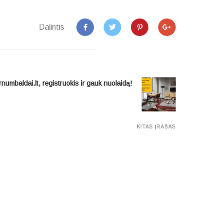
Dalintis
numbaldai.lt, registruokis ir gauk nuolaidą!
KITAS ĮRAŠAS