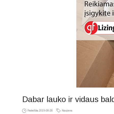
Dabar lauko ir vidaus bald
Paskelbta
2019-08-28
Naujiena