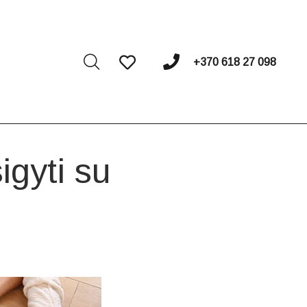
I
+370 618 27 098
igyti su