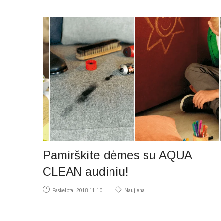
Pamirškite dėmes su AQUA
CLEAN audiniu!
Paskelbta
2018-11-10
Naujiena