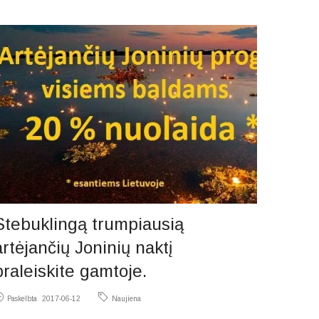
Stebuklingą trumpiausią
artėjančių Joninių naktį
praleiskite gamtoje.
Paskelbta
2017-06-12
Naujiena