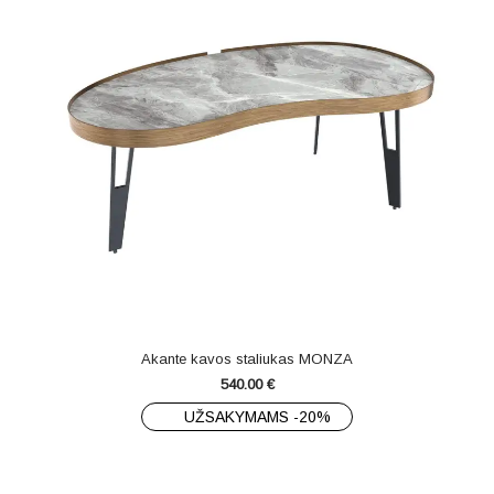
Akante kavos staliukas MONZA
540.00
€
UŽSAKYMAMS -20%