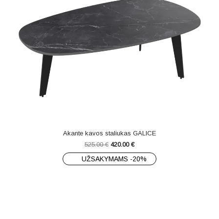
Akante kavos staliukas GALICE
525.00
€
420.00
€
UŽSAKYMAMS -20%