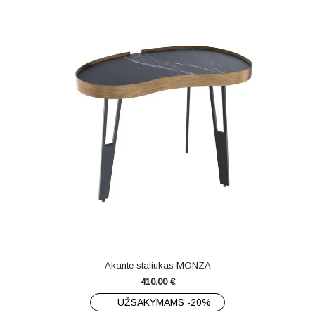
Akante staliukas MONZA
410.00
€
UŽSAKYMAMS -20%