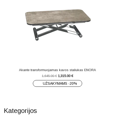
Akante transformuojamas kavos staliukas ENORA
1,645.00
€
1,315.00
€
UŽSAKYMAMS -20%
Kategorijos