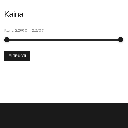
Kaina
Kaina:
2,260 €
—
2,270 €
FILTRUOTI