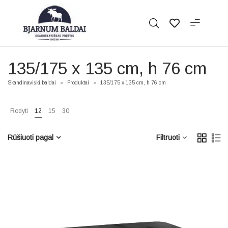
135/175 x 135 cm, h 76 cm
Skandinaviški baldai
Produktai
135/175 x 135 cm, h 76 cm
>
>
Rodyti
12
15
30
Rūšiuoti pagal
Filtruoti