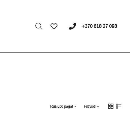
I
+370 618 27 098
Rūšiuoti pagal
Filtruoti