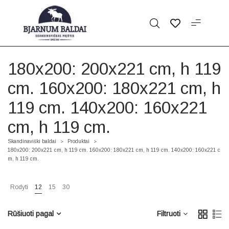
180x200: 200x221 cm, h 119
cm. 160x200: 180x221 cm, h
119 cm. 140x200: 160x221
cm, h 119 cm.
Skandinaviški baldai
Produktai
>
>
180x200: 200x221 cm, h 119 cm. 160x200: 180x221 cm, h 119 cm. 140x200: 160x221 c
m, h 119 cm.
Rodyti
12
15
30
Rūšiuoti pagal
Filtruoti