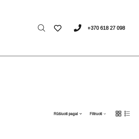
I
+370 618 27 098
Rūšiuoti pagal
Filtruoti