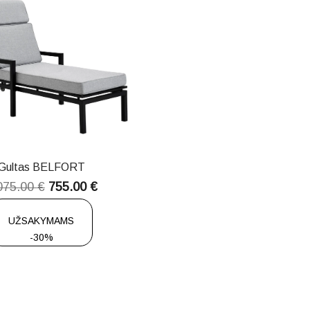
Gultas BELFORT
075.00
€
755.00
€
UŽSAKYMAMS
-30%