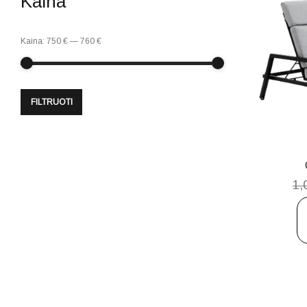
Kaina
Kaina:
750 €
—
760 €
FILTRUOTI
1,