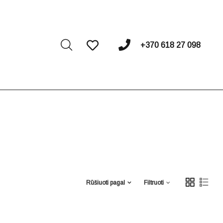
I
+370 618 27 098
Rūšiuoti pagal
Filtruoti