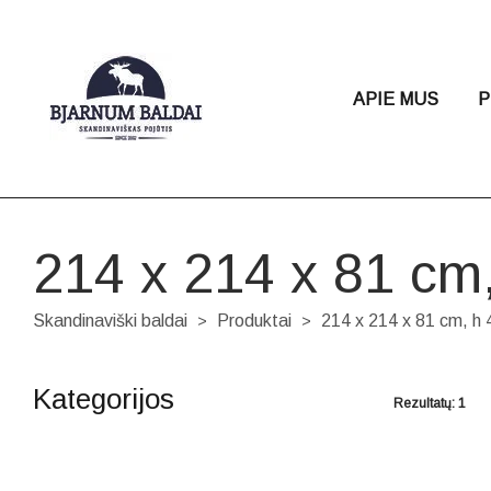
APIE MUS
P
214 x 214 x 81 cm
Skandinaviški baldai
Produktai
214 x 214 x 81 cm, h
>
>
Kategorijos
Rezultatų: 1