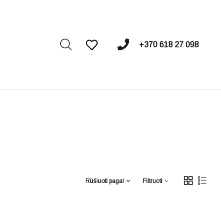
I
+370 618 27 098
Rūšiuoti pagal
Filtruoti