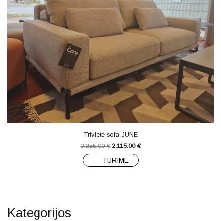
Trivietė sofa JUNE
3,255.00
€
2,115.00
€
TURIME
Kategorijos