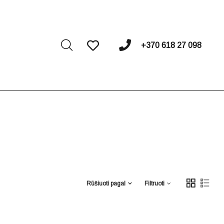
I
+370 618 27 098
Rūšiuoti pagal
Filtruoti