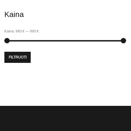
Kaina
Kaina:
980 €
—
990 €
FILTRUOTI