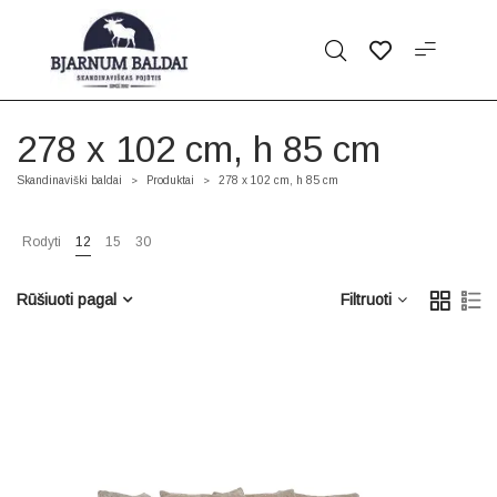
278 x 102 cm, h 85 cm
Skandinaviški baldai
Produktai
278 x 102 cm, h 85 cm
>
>
Rodyti
12
15
30
Rūšiuoti pagal
Filtruoti