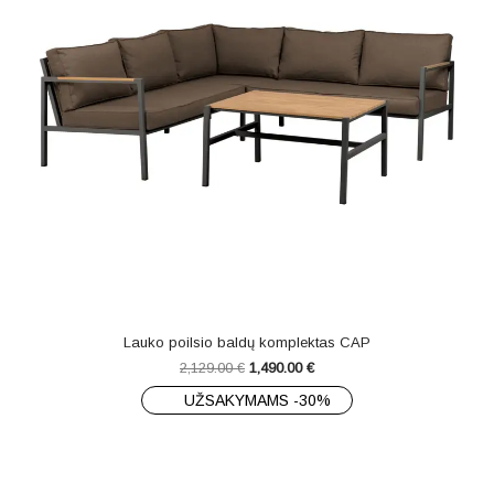
Lauko poilsio baldų komplektas CAP
2,129.00
€
1,490.00
€
UŽSAKYMAMS -30%