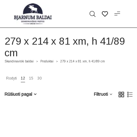
279 x 214 x 81 xm, h 41/89
cm
Skandinaviški baldai
Produktai
279 x 214 x 81 xm, h 41/89 cm
>
>
Rodyti
12
15
30
Rūšiuoti pagal
Filtruoti