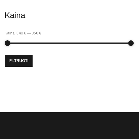
Kaina
Kaina:
340 €
—
350 €
FILTRUOTI