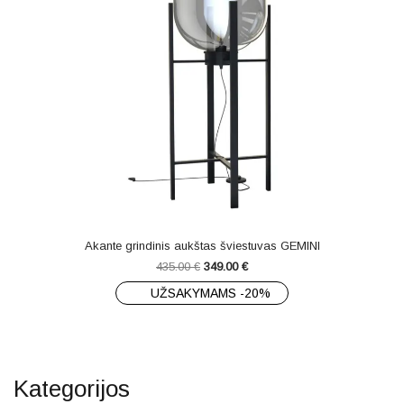
Akante grindinis aukštas šviestuvas GEMINI
435.00
€
349.00
€
UŽSAKYMAMS -20%
Kategorijos