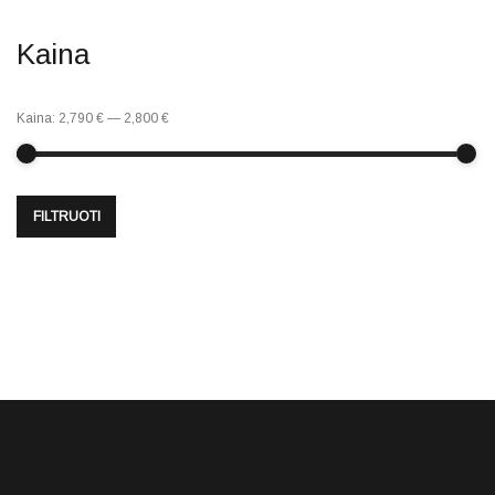
Kaina
Kaina:
2,790 €
—
2,800 €
FILTRUOTI