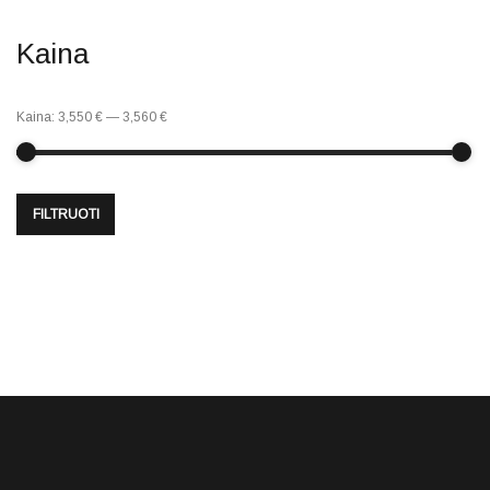
Kaina
Kaina:
3,550 €
—
3,560 €
FILTRUOTI