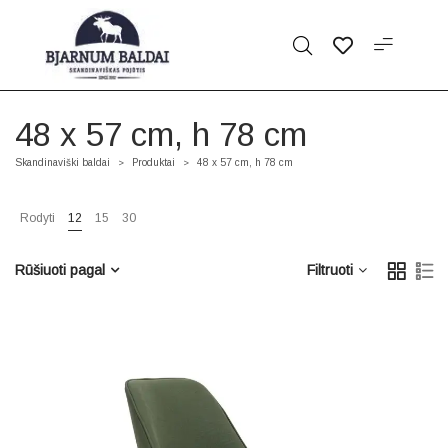
48 x 57 cm, h 78 cm
Skandinaviški baldai
Produktai
48 x 57 cm, h 78 cm
>
>
Rodyti
12
15
30
Rūšiuoti pagal
Filtruoti