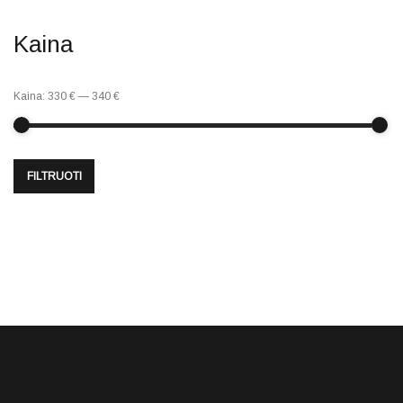
Kaina
Kaina:
330 €
—
340 €
FILTRUOTI