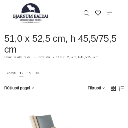
51,0 x 52,5 cm, h 45,5/75,5
cm
Skandinaviški baldai
Produktai
51,0 x 52,5 cm, h 45,5/75,5 cm
>
>
Rodyti
12
15
30
Rūšiuoti pagal
Filtruoti