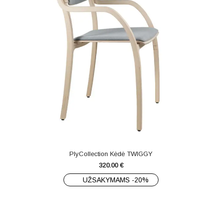
PlyCollection Kėdė TWIGGY
320.00
€
UŽSAKYMAMS -20%