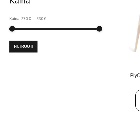
Kaina
Kaina:
270 €
—
330 €
FILTRUOTI
Ply