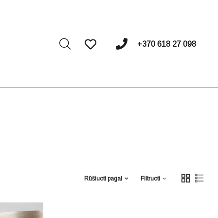
I
+370 618 27 098
Rūšiuoti pagal
Filtruoti