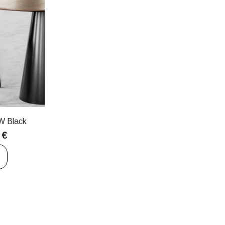
W Black
0
€