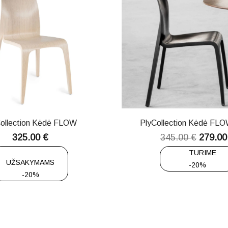
Collection Kėdė FLOW
PlyCollection Kėdė FLO
325.00
€
345.00
€
279.0
TURIME
UŽSAKYMAMS
-20%
-20%