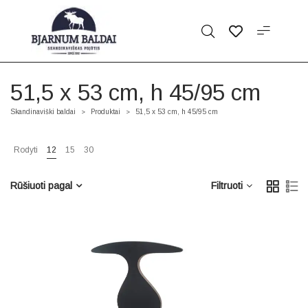
51,5 x 53 cm, h 45/95 cm
Skandinaviški baldai
Produktai
51,5 x 53 cm, h 45/95 cm
>
>
Rodyti
12
15
30
Rūšiuoti pagal
Filtruoti