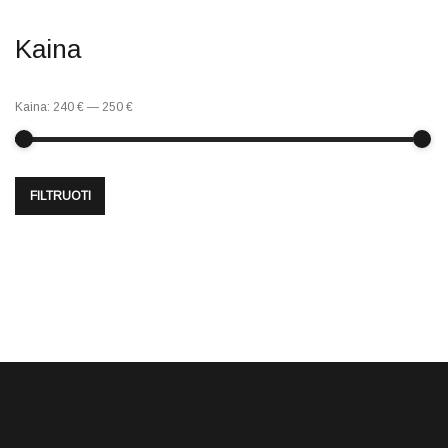
Kaina
Kaina:
240 €
—
250 €
FILTRUOTI