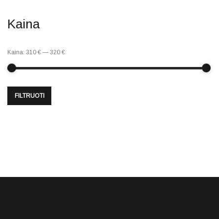
Kaina
Kaina:
310 €
—
320 €
FILTRUOTI