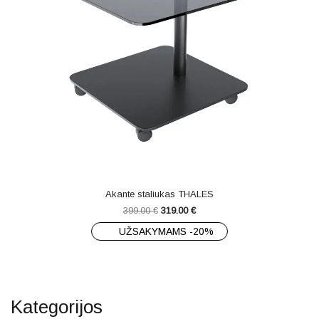
Akante staliukas THALES
399.00
€
319.00
€
UŽSAKYMAMS -20%
Kategorijos