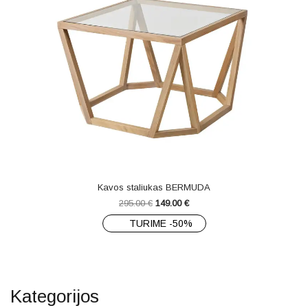
Kavos staliukas BERMUDA
295.00
€
149.00
€
TURIME -50%
Kategorijos