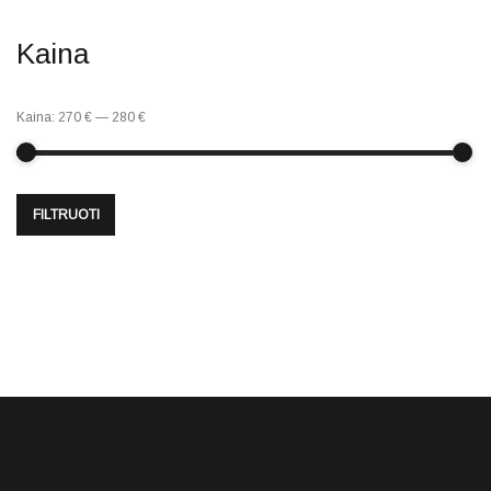
Kaina
Kaina:
270 €
—
280 €
FILTRUOTI