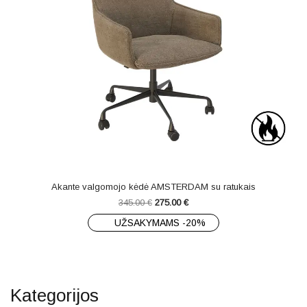
Akante valgomojo kėdė AMSTERDAM su ratukais
345.00
€
275.00
€
UŽSAKYMAMS -20%
Kategorijos