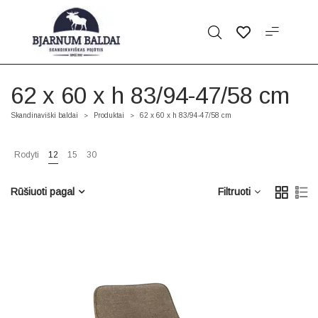
62 x 60 x h 83/94-47/58 cm
Skandinaviški baldai
Produktai
62 x 60 x h 83/94-47/58 cm
>
>
Rodyti
12
15
30
Rūšiuoti pagal
Filtruoti