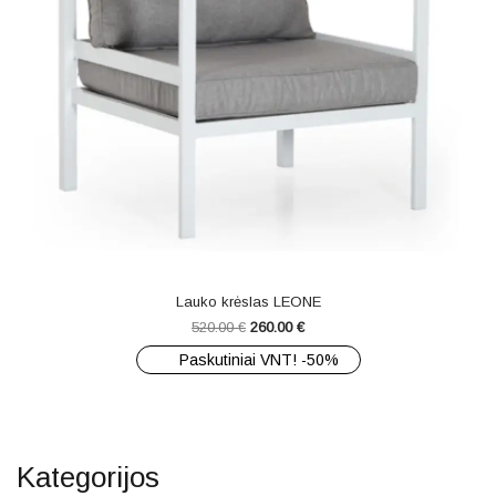
Lauko krėslas LEONE
520.00
€
260.00
€
Paskutiniai VNT! -50%
Kategorijos