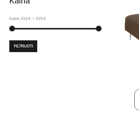
Kaina
Kaina:
610 €
—
620 €
FILTRUOTI