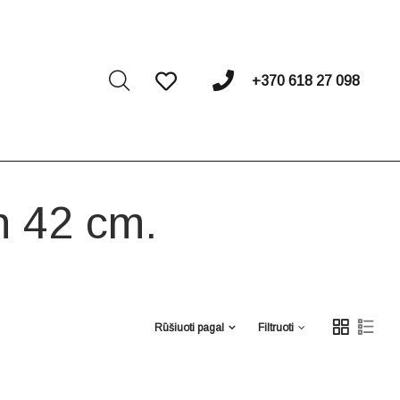
I
+370 618 27 098
h 42 cm.
Rūšiuoti pagal
Filtruoti