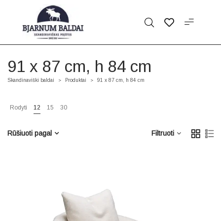
91 x 87 cm, h 84 cm
Skandinaviški baldai
Produktai
91 x 87 cm, h 84 cm
>
>
Rodyti
12
15
30
Rūšiuoti pagal
Filtruoti