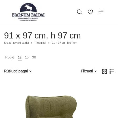
91 x 97 cm, h 97 cm
Skandinaviški baldai
Produktai
91 x 97 cm, h 97 cm
>
>
Rodyti
12
15
30
Rūšiuoti pagal
Filtruoti