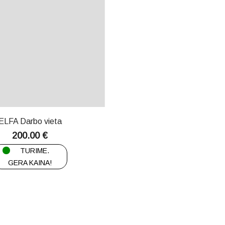
ELFA Darbo vieta
200.00
€
TURIME.
GERA KAINA!