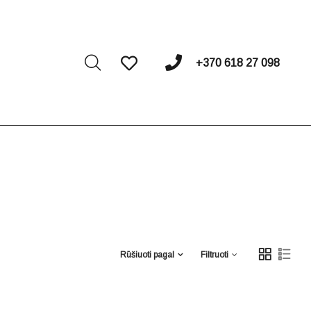
I
+370 618 27 098
Rūšiuoti pagal
Filtruoti