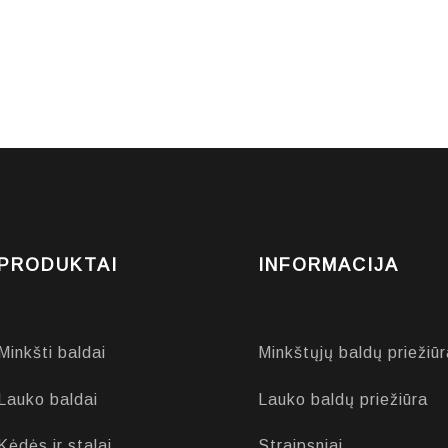
PRODUKTAI
INFORMACIJA
Minkšti baldai
Minkštųjų baldų priežiūr
Lauko baldai
Lauko baldų priežiūra
Kėdės ir stalai
Straipsniai