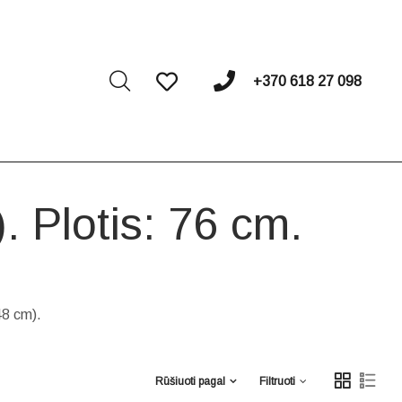
I
+370 618 27 098
. Plotis: 76 cm.
48 cm).
Rūšiuoti pagal
Filtruoti