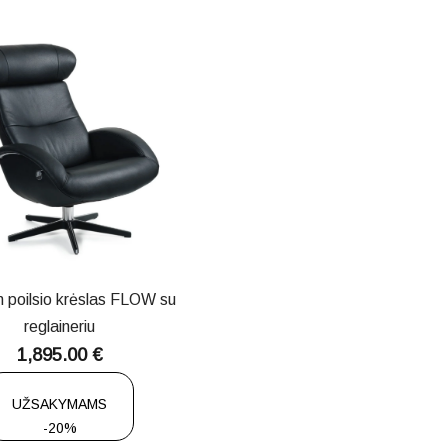
 poilsio krėslas FLOW su
reglaineriu
1,895.00
€
UŽSAKYMAMS
-20%