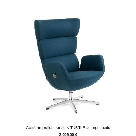
Conform poilsio krėslas TURTLE su reglaineriu
2,059.00
€