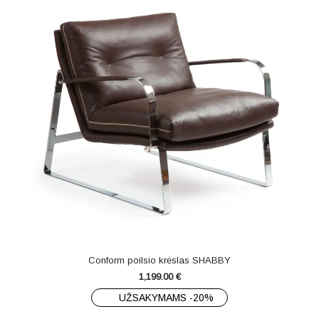
Conform poilsio krėslas SHABBY
1,199.00
€
UŽSAKYMAMS -20%