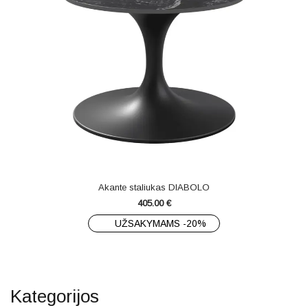
Akante staliukas DIABOLO
405.00
€
UŽSAKYMAMS -20%
Kategorijos