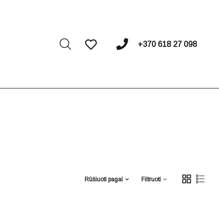
I
+370 618 27 098
Rūšiuoti pagal
Filtruoti