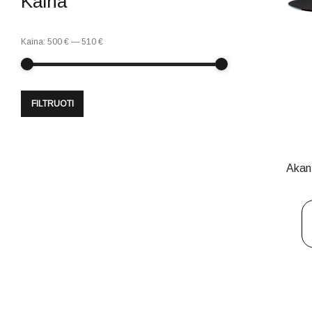
Kaina
Kaina:
500 €
—
510 €
FILTRUOTI
Akan