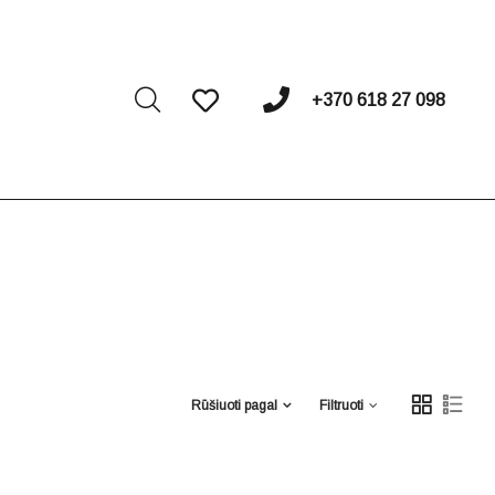
I
+370 618 27 098
Rūšiuoti pagal
Filtruoti