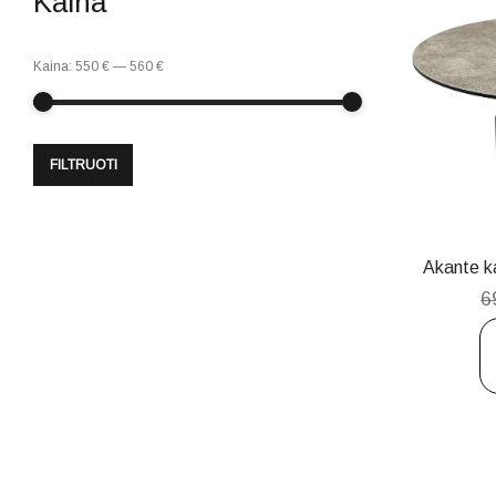
Kaina
Kaina:
550 €
—
560 €
FILTRUOTI
Akante k
6