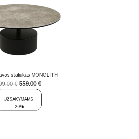
avos staliukas MONOLITH
99.00
€
559.00
€
UŽSAKYMAMS
-20%