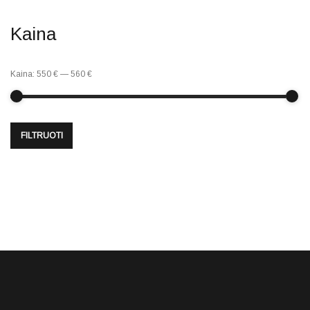
Kaina
Kaina:
550 €
—
560 €
FILTRUOTI