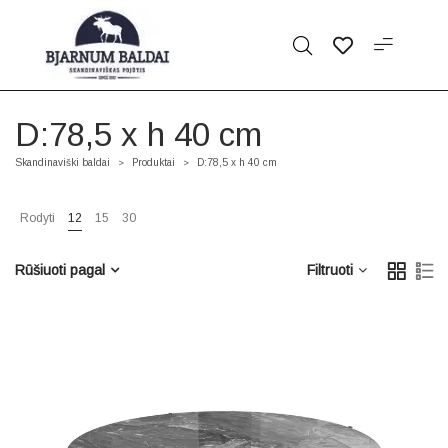
D:78,5 x h 40 cm
Skandinaviški baldai
Produktai
D:78,5 x h 40 cm
>
>
Rodyti
12
15
30
Rūšiuoti pagal
Filtruoti