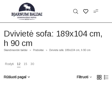
Dvivietė sofa: 189x104 cm,
h 90 cm
Skandinaviški baldai
Produktai
Dvivietė sofa: 189x104 cm, h 90 cm
>
>
Rodyti
12
15
30
Rūšiuoti pagal
Filtruoti