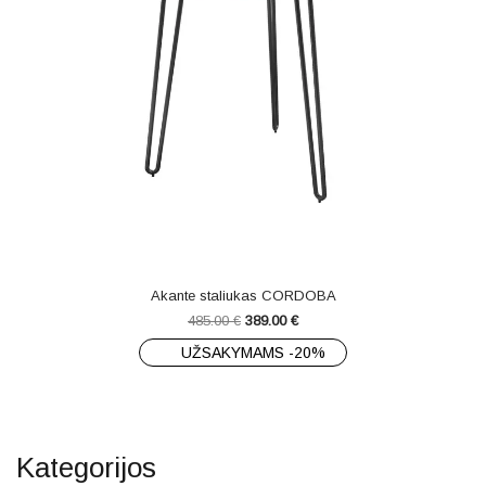
Akante staliukas CORDOBA
485.00
€
389.00
€
UŽSAKYMAMS -20%
Kategorijos