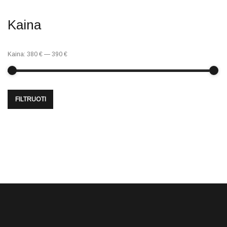
Kaina
Kaina:
380 €
—
390 €
FILTRUOTI