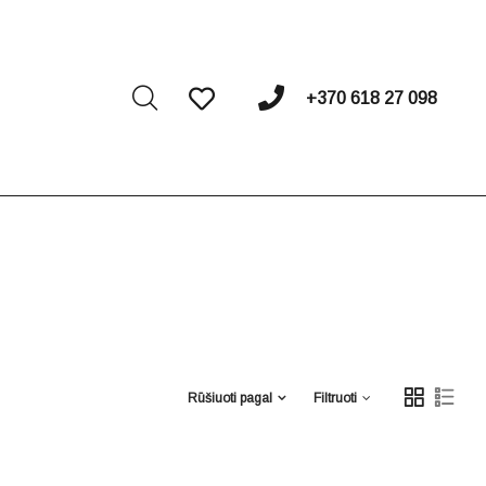
I
+370 618 27 098
Rūšiuoti pagal
Filtruoti