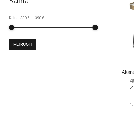
Kaina
Kaina:
380 €
—
390 €
FILTRUOTI
Akan
4