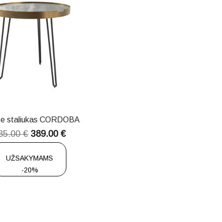
te staliukas CORDOBA
85.00
€
389.00
€
UŽSAKYMAMS
-20%