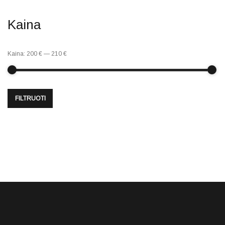
Kaina
Kaina:
200 €
—
210 €
FILTRUOTI