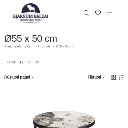
Ø55 x 50 cm
Skandinaviški baldai
Produktai
Ø55 x 50 cm
>
>
Rodyti
12
15
30
Rūšiuoti pagal
Filtruoti