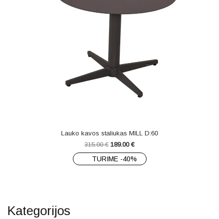
Lauko kavos staliukas MILL D:60
315.00
€
189.00
€
TURIME -40%
Kategorijos