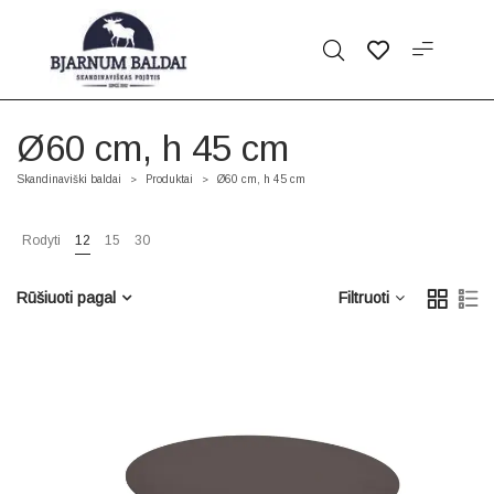
Ø60 cm, h 45 cm
Skandinaviški baldai
Produktai
Ø60 cm, h 45 cm
>
>
Rodyti
12
15
30
Rūšiuoti pagal
Filtruoti